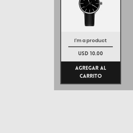
Vista rápida
I'm a product
Precio
USD 10.00
Agregar al
carrito