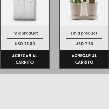
Vista rápida
Vista rápida
I'm a product
I'm a product
Precio
Precio
USD 25.00
USD 7.50
Agregar al
Agregar al
carrito
carrito