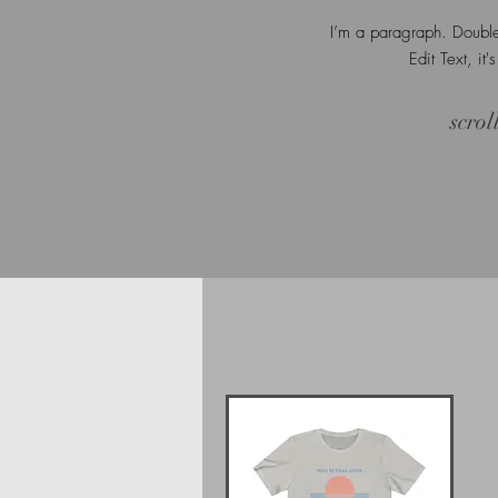
I’m a paragraph. Double
Edit Text, it'
scrol