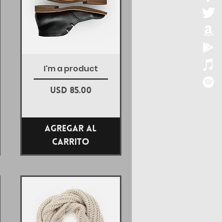
Vista rápida
I'm a product
Precio
USD 85.00
Agregar al
carrito