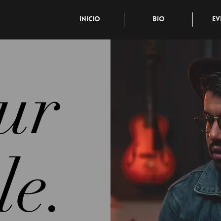
Inicio
Bio
Ev
ur
le.