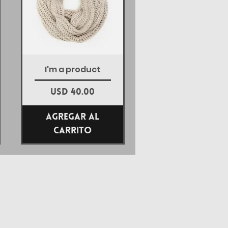
Vista rápida
I'm a product
Precio
USD 40.00
Agregar al
carrito