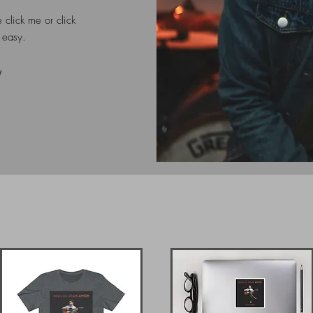
 click me or click
s easy.
l