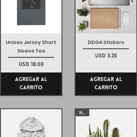
Vista rápida
Vista rápida
Unisex Jersey Short
DDGA Stickers
Sleeve Tee
Precio
USD 3.25
Precio
USD 18.00
Agregar al
Agregar al
carrito
carrito
New