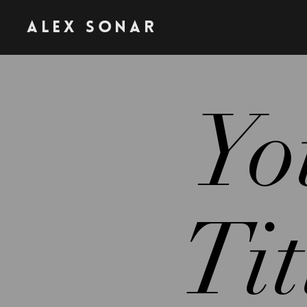
Alex Sonar
Yo
Tit